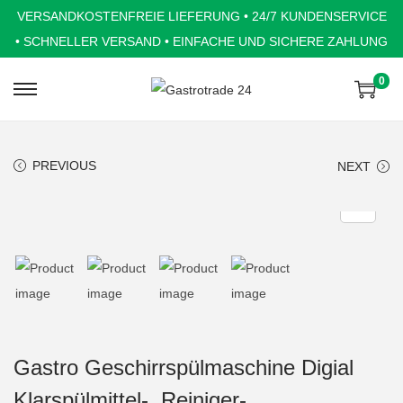
VERSANDKOSTENFREIE LIEFERUNG • 24/7 KUNDENSERVICE
• SCHNELLER VERSAND • EINFACHE UND SICHERE ZAHLUNG
0
S
S
k
k
i
i
PREVIOUS
NEXT
p
p
t
t
o
o
n
c
a
o
v
n
i
t
g
e
Gastro Geschirrspülmaschine Digial
a
n
Klarspülmittel-, Reiniger-
t
t