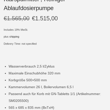
Ablaufdosierpumpe
i
o
€
1.565,00
€
1.515,00
n
Includes 19% MwSt.
plus
shipping
Delivery Time: not specified
Wasserverbrauch 2,5 l/Zyklus
Maximale Einschubhöhe 320 mm
Korbgröße 500×500 mm
Kammervolumen 26 l, Boilervolumen 6,5 l
Passend auch für Korb mit GN-Tabletts 1/1 (Artikelnummer:
SM0205500)
565 x 685 x 835 mm (BxTxH)