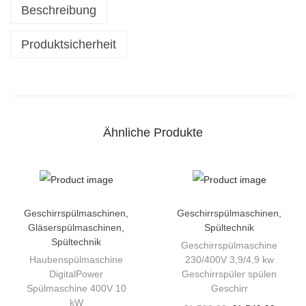
s
Beschreibung
c
h
Produktsicherheit
i
r
r
s
Ähnliche Produkte
p
ü
l
m
a
Geschirrspülmaschinen
,
Geschirrspülmaschinen
,
Gläserspülmaschinen
,
Spültechnik
s
Spültechnik
Geschirrspülmaschine
c
Haubenspülmaschine
230/400V 3,9/4,9 kw
h
DigitalPower
Geschirrspüler spülen
i
Spülmaschine 400V 10
Geschirr
kW