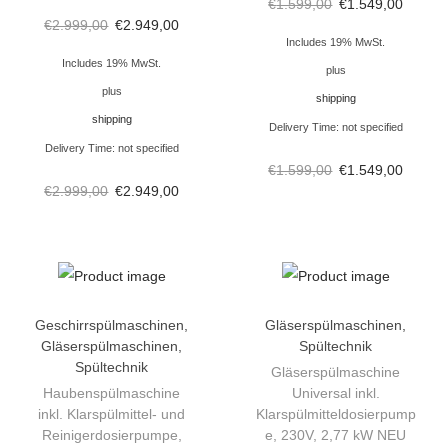
n
€
1.599,00
€
1.549,00
€
2.999,00
€
2.949,00
e
Includes 19% MwSt.
D
Includes 19% MwSt.
plus
i
plus
shipping
g
shipping
Delivery Time: not specified
i
Delivery Time: not specified
a
€
1.599,00
€
1.549,00
€
2.999,00
€
2.949,00
l
K
l
a
r
Geschirrspülmaschinen
,
Gläserspülmaschinen
,
s
Gläserspülmaschinen
,
Spültechnik
p
Spültechnik
Gläserspülmaschine
Haubenspülmaschine
Universal inkl.
ü
inkl. Klarspülmittel- und
Klarspülmitteldosierpump
l
Reinigerdosierpumpe,
e, 230V, 2,77 kW NEU