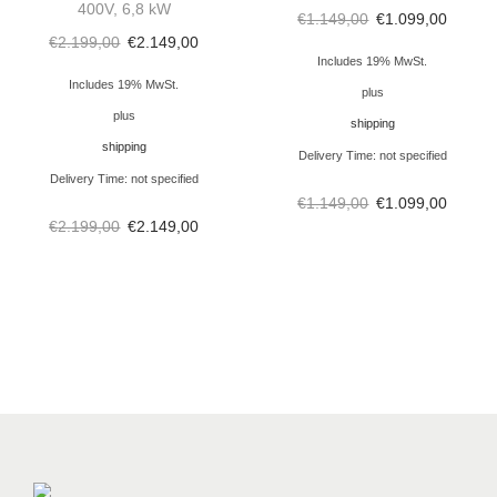
m
400V, 6,8 kW
€
1.149,00
€
1.099,00
i
€
2.199,00
€
2.149,00
Includes 19% MwSt.
t
Includes 19% MwSt.
plus
t
plus
shipping
e
shipping
l
Delivery Time: not specified
Delivery Time: not specified
-
€
1.149,00
€
1.099,00
,
€
2.199,00
€
2.149,00
R
e
i
n
i
g
e
r