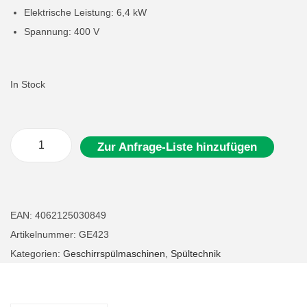
Elektrische Leistung: 6,4 kW
Spannung: 400 V
In Stock
Zur Anfrage-Liste hinzufügen
G
a
s
t
EAN:
4062125030849
r
Artikelnummer:
GE423
o
Kategorien:
Geschirrspülmaschinen
,
Spültechnik
G
e