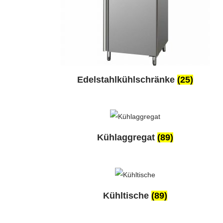
i
o
n
Edelstahlkühlschränke
(25)
Kühlaggregat
(89)
Kühltische
(89)