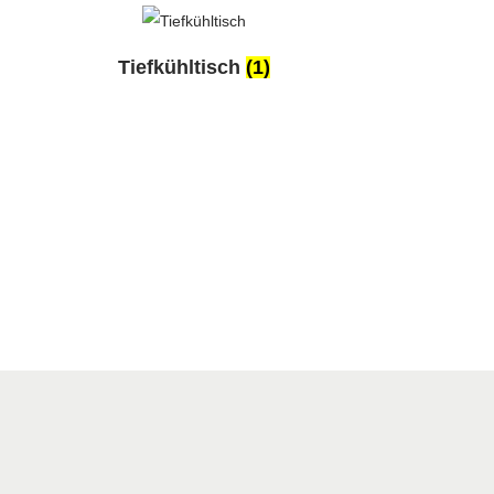
Tiefkühltisch
(1)
n