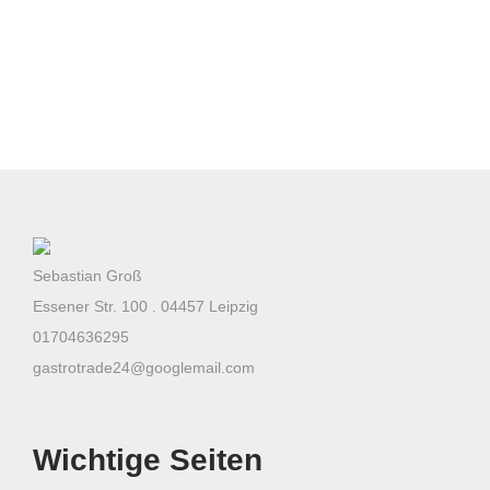
u
b
e
D
u
n
s
t
a
Sebastian Groß
b
Essener Str. 100 . 04457 Leipzig
z
01704636295
u
gastrotrade24@googlemail.com
g
s
h
Wichtige Seiten
a