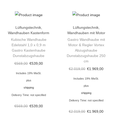
9
m
G
a
Lüftungstechnik
,
Lüftungstechnik
,
s
Wandhauben Kastenform
Wandhauben mit Motor
t
Kubische Wandhaube
Gastro Wandhaube mit
Edelstahl 1,0 x 0,9 m
Motor & Regler Vortex
r
Gastro Kastenhaube
Abzugshaube
o
Dunstabzugshaube
Dunstabzugshaube 250
K
cm
€
569,00
€
539,00
a
€
2.019,00
€
1.969,00
Includes 19% MwSt.
s
Includes 19% MwSt.
plus
t
plus
shipping
e
shipping
n
Delivery Time: not specified
Delivery Time: not specified
h
€
569,00
€
539,00
a
€
2.019,00
€
1.969,00