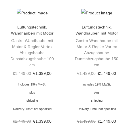
e
E
d
e
Lüftungstechnik
,
Lüftungstechnik
,
Wandhauben mit Motor
Wandhauben mit Motor
l
Gastro Wandhaube mit
Gastro Wandhaube mit
s
Motor & Regler Vortex
Motor & Regler Vortex
t
Abzugshaube
Abzugshaube
a
Dunstabzugshaube 100
Dunstabzugshaube 150
cm
cm
h
€
1.449,00
€
1.399,00
€
1.499,00
€
1.449,00
l
1
Includes 19% MwSt.
Includes 19% MwSt.
,
plus
plus
2
shipping
shipping
x
Delivery Time: not specified
Delivery Time: not specified
0
€
1.449,00
€
1.399,00
€
1.499,00
€
1.449,00
,