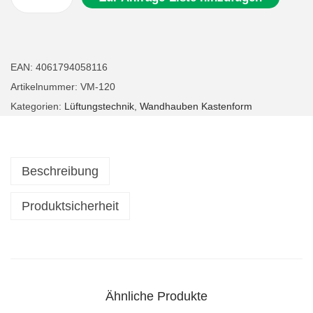
K
u
b
i
EAN:
4061794058116
s
Artikelnummer:
VM-120
c
Kategorien:
Lüftungstechnik
,
Wandhauben Kastenform
h
e
W
Beschreibung
a
n
Produktsicherheit
d
h
a
u
Ähnliche Produkte
b