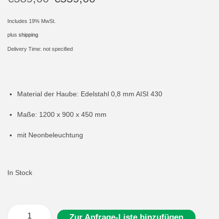
i
Includes 19% MwSt.
o
plus
shipping
n
Delivery Time: not specified
Material der Haube: Edelstahl 0,8 mm AISI 430
Maße: 1200 x 900 x 450 mm
mit Neonbeleuchtung
In Stock
Zur Anfrage-Liste hinzufügen