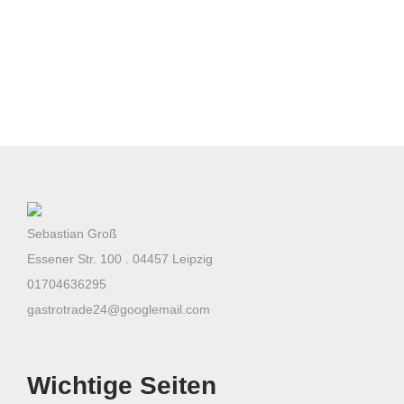
a
u
s
4
,
8
m
3
1
Sebastian Groß
5
Essener Str. 100 . 04457 Leipzig
0
01704636295
0
gastrotrade24@googlemail.com
x
2
1
Wichtige Seiten
0