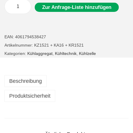
Zur Anfrage-Liste hinzufügen
G
a
s
t
EAN:
4061794538427
r
Artikelnummer:
KZ1521 + KA16 + KR1521
o
Kategorien:
Kühlaggregat
,
Kühltechnik
,
Kühlzelle
K
ü
h
Beschreibung
l
z
Produktsicherheit
e
l
l
e