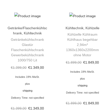
l
b
e
g
Getränke/Flaschenkühlsc
Kühltechnik
,
Kühlzelle
e
hrank
,
Kühltechnik
Kühlzelle Kühlraum
h
Getränkekühlschrank
Kühlhaus begehbar
b
Glastür
2,94m³
Flaschenkühlschrank
1360x1360x2200mm
a
Gewerbekühlschrank
ohne Motor
r
1000/750 Lit
€
1.899,00
€
1.849,00
e
€
1.399,00
€
1.349,00
s
Includes 19% MwSt.
Includes 19% MwSt.
K
plus
plus
ü
shipping
shipping
h
Delivery Time: not specified
l
Delivery Time: not specified
€
1.899,00
€
1.849,00
h
€
1.399,00
€
1.349,00