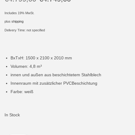
i
Includes 19% MwSt.
o
plus
shipping
n
Delivery Time: not specified
BxTxH: 1500 x 2100 x 2010 mm
Volumen: 4,8 m³
innen und außen aus beschichtetem Stahlblech
Innenraum mit zusätzlicher PVCBeschichtung
Farbe: weiß
In Stock