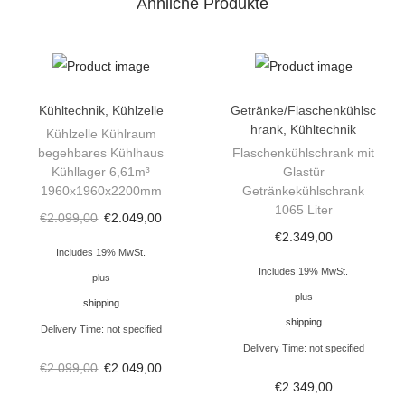
Ähnliche Produkte
m
i
t
A
g
Kühltechnik
,
Kühlzelle
Getränke/Flaschenkühlsc
hrank
,
Kühltechnik
g
Kühlzelle Kühlraum
begehbares Kühlhaus
Flaschenkühlschrank mit
r
Kühllager 6,61m³
Glastür
e
1960x1960x2200mm
Getränkekühlschrank
g
1065 Liter
€
2.099,00
€
2.049,00
a
€
2.349,00
Includes 19% MwSt.
t
Includes 19% MwSt.
plus
&
plus
shipping
R
shipping
Delivery Time: not specified
e
Delivery Time: not specified
g
€
2.099,00
€
2.049,00
a
€
2.349,00