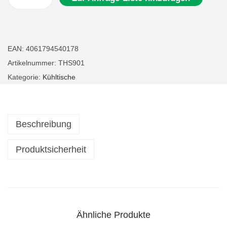
G
a
s
t
EAN:
4061794540178
r
Artikelnummer:
THS901
o
Kategorie:
Kühltische
M
i
n
Beschreibung
i
-
Produktsicherheit
K
ü
h
l
Ähnliche Produkte
t