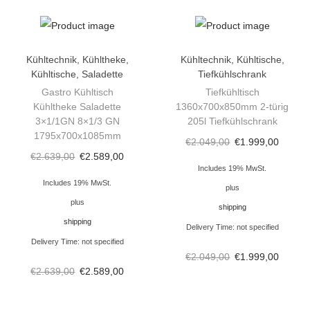
l
t
i
Kühltechnik
,
Kühltheke
,
Kühltechnik
,
Kühltische
,
s
Kühltische
,
Saladette
Tiefkühlschrank
c
Gastro Kühltisch
Tiefkühltisch
h
Kühltheke Saladette
1360x700x850mm 2-türig
3×1/1GN 8×1/3 GN
205l Tiefkühlschrank
E
1795x700x1085mm
d
€
2.049,00
€
1.999,00
€
2.639,00
€
2.589,00
e
Includes 19% MwSt.
l
Includes 19% MwSt.
plus
s
plus
shipping
t
shipping
Delivery Time: not specified
a
Delivery Time: not specified
€
2.049,00
€
1.999,00
h
€
2.639,00
€
2.589,00
l
9