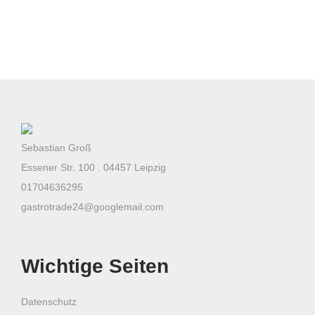
0
0
x
7
0
0
x
8
Sebastian Groß
7
Essener Str. 100 . 04457 Leipzig
0
01704636295
m
gastrotrade24@googlemail.com
m
1
Wichtige Seiten
7
6
L
Datenschutz