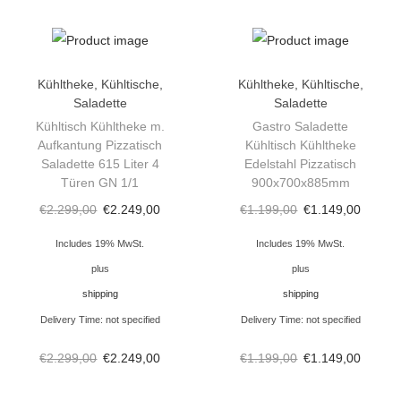
i
s
c
h
Kühltheke
,
Kühltische
,
Kühltheke
,
Kühltische
,
Saladette
Saladette
S
Kühltisch Kühltheke m.
Gastro Saladette
a
Aufkantung Pizzatisch
Kühltisch Kühltheke
l
Saladette 615 Liter 4
Edelstahl Pizzatisch
a
Türen GN 1/1
900x700x885mm
d
€
2.299,00
€
2.249,00
€
1.199,00
€
1.149,00
e
Includes 19% MwSt.
Includes 19% MwSt.
t
plus
plus
t
shipping
shipping
e
Delivery Time: not specified
Delivery Time: not specified
K
ü
€
2.299,00
€
2.249,00
€
1.199,00
€
1.149,00
h