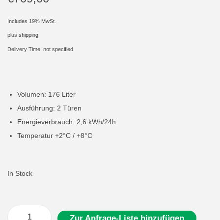
i
Includes 19% MwSt.
o
plus
shipping
n
Delivery Time: not specified
Volumen: 176 Liter
Ausführung: 2 Türen
Energieverbrauch: 2,6 kWh/24h
Temperatur +2°C / +8°C
In Stock
Zur Anfrage-Liste hinzufügen