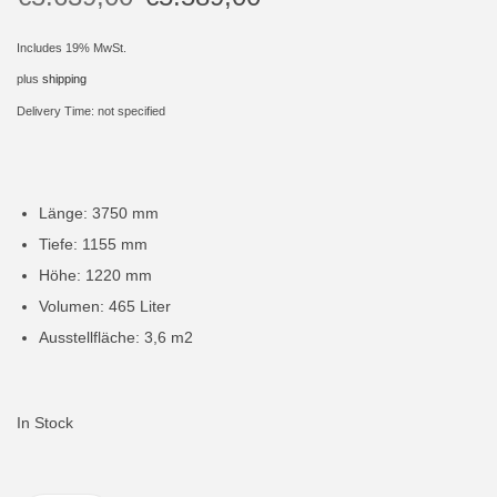
i
Includes 19% MwSt.
o
plus
shipping
n
Delivery Time: not specified
Länge: 3750 mm
Tiefe: 1155 mm
Höhe: 1220 mm
Volumen: 465 Liter
Ausstellfläche: 3,6 m2
In Stock