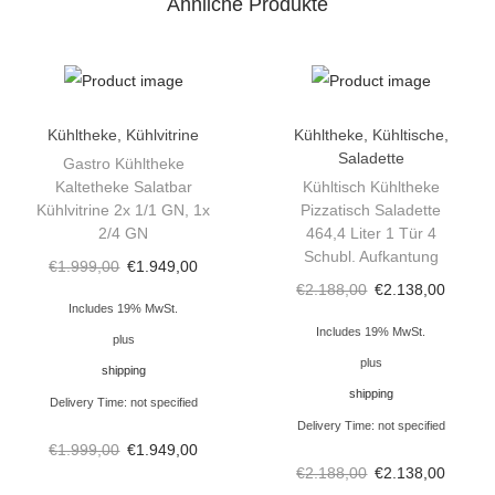
Ähnliche Produkte
K
ü
h
l
t
Kühltheke
,
Kühlvitrine
Kühltheke
,
Kühltische
,
Saladette
h
Gastro Kühltheke
Kaltetheke Salatbar
Kühltisch Kühltheke
e
Kühlvitrine 2x 1/1 GN, 1x
Pizzatisch Saladette
k
2/4 GN
464,4 Liter 1 Tür 4
e
Schubl. Aufkantung
€
1.999,00
€
1.949,00
V
€
2.188,00
€
2.138,00
Includes 19% MwSt.
e
Includes 19% MwSt.
plus
r
plus
shipping
k
shipping
Delivery Time: not specified
a
Delivery Time: not specified
u
€
1.999,00
€
1.949,00
f
€
2.188,00
€
2.138,00