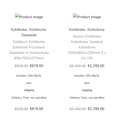
s
t
h
e
Kühltheke
,
Kühltische
,
Kühltheke
,
Kühlvitrine
k
Saladette
Gastro Kühltheke
e
Kühltisch Kühltheke
Kaltetheke Salatbar
F
Edelstahl Pizzatisch
Kühlvitrine
Saladette m Kühlaufsatz
1500x800x1250mm 4 x
l
900x700x1075mm
1/1 GN
e
€
929,00
€
879,00
€
2.349,00
€
2.299,00
i
s
Includes 19% MwSt.
Includes 19% MwSt.
c
plus
plus
h
shipping
shipping
t
Delivery Time: not specified
Delivery Time: not specified
h
€
929,00
€
879,00
€
2.349,00
€
2.299,00
e