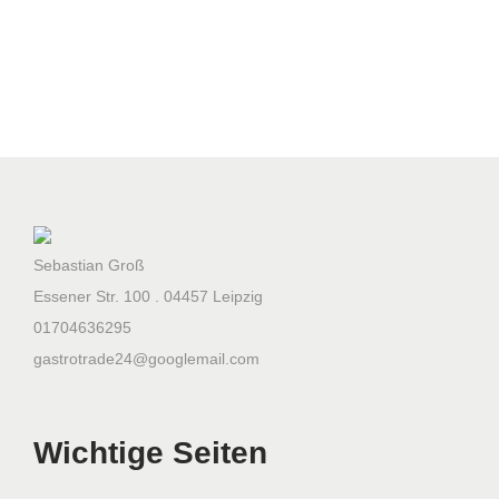
k
e
3
7
5
0
x
1
1
Sebastian Groß
5
Essener Str. 100 . 04457 Leipzig
5
01704636295
x
gastrotrade24@googlemail.com
1
2
Wichtige Seiten
2
0