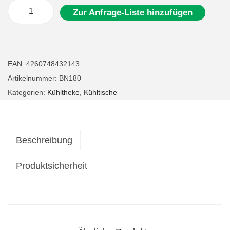
Zur Anfrage-Liste hinzufügen
G
a
s
t
EAN:
4260748432143
r
Artikelnummer:
BN180
o
Kategorien:
Kühltheke
,
Kühltische
K
ü
h
Beschreibung
l
t
Produktsicherheit
i
s
c
h