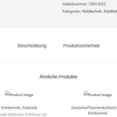
r
Artikelnummer:
7950.0112
o
Kategorien:
Kühltechnik
,
Kühlthe
K
ü
h
l
Beschreibung
Produktsicherheit
t
i
s
c
h
Ähnliche Produkte
K
ü
h
l
Kühltechnik
,
Kühlzelle
Getränke/Flaschenkühlsch
t
Kühltechnik
zelle Kühlraum Kühlhaus mit