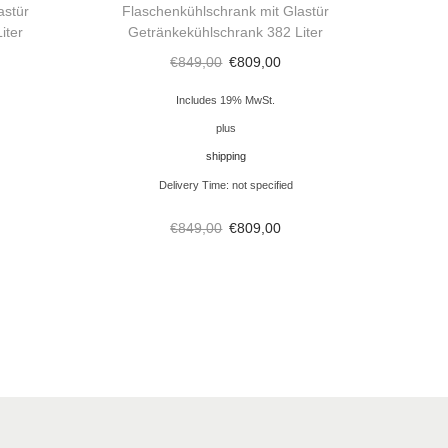
astür
Flaschenkühlschrank mit Glastür
iter
Getränkekühlschrank 382 Liter
€
849,00
€
809,00
Includes 19% MwSt.
plus
shipping
Delivery Time: not specified
€
849,00
€
809,00