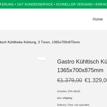
FERUNG • 24/7 KUNDENSERVICE • SCHNELLER VERSAND • EINFA
Home
ltisch Kühltheke Kühlung, 3 Türen, 1365x700x875mm
Gastro Kühltisch Kü
1365x700x875mm
€
1.379,00
€
1.329,0
Includes 19% MwSt.
plus
shipping
Delivery Time: not specified