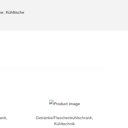
ke
,
Kühltische
rank
,
Getränke/Flaschenkühlschrank
,
Kühltechnik