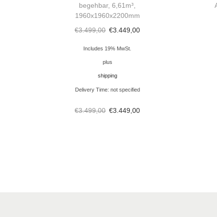
begehbar, 6,61m³,
1960x1960x2200mm
€
3.499,00
€
3.449,00
Includes 19% MwSt.
plus
shipping
Delivery Time: not specified
€
3.499,00
€
3.449,00