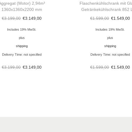
h
Aggregat (Motor) 2,94m³
Flaschenkühlschrank mit Gl
1360x1360x2200 mm
Getränkekühlschrank 852 L
e
€
3.199,00
€
3.149,00
€
1.599,00
€
1.549,00
k
e
Includes 19% MwSt.
Includes 19% MwSt.
K
plus
plus
ü
shipping
shipping
h
Delivery Time: not specified
Delivery Time: not specified
l
€
3.199,00
€
3.149,00
€
1.599,00
€
1.549,00
u
n
g
,
3
T
ü
r