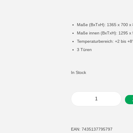
Maße (BxTxH): 1365 x 700 x
Maße innen (BxTxH): 1295 x
Temperaturbereich: +2 bis +8
3 Türen
In Stock
G
a
s
t
EAN:
7435137795797