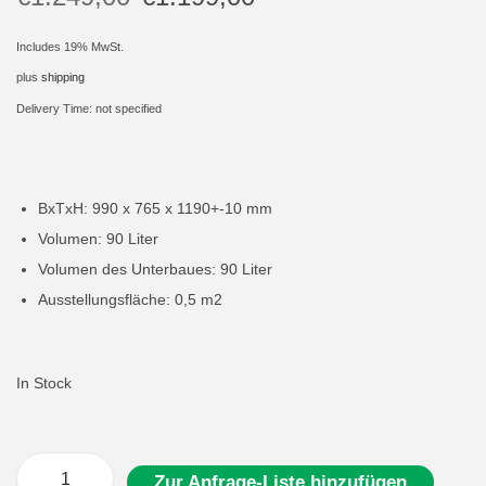
i
Includes 19% MwSt.
o
plus
shipping
n
Delivery Time: not specified
BxTxH: 990 x 765 x 1190+-10 mm
Volumen: 90 Liter
Volumen des Unterbaues: 90 Liter
Ausstellungsfläche: 0,5 m2
In Stock
Zur Anfrage-Liste hinzufügen