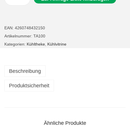
G
a
s
t
EAN:
4260748432150
r
Artikelnummer:
TA100
o
Kategorien:
Kühltheke
,
Kühlvitrine
K
ü
h
Beschreibung
l
t
Produktsicherheit
h
e
k
e
Ähnliche Produkte
V