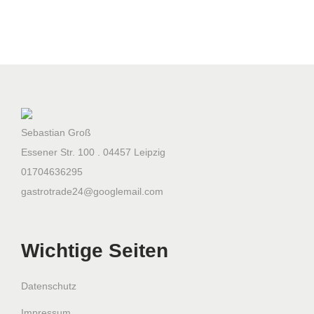
e
9
9
0
x
7
6
Sebastian Groß
5
Essener Str. 100 . 04457 Leipzig
x
01704636295
1
gastrotrade24@googlemail.com
1
9
0
Wichtige Seiten
m
m
Datenschutz
9
Impressum