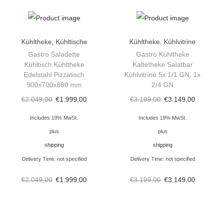
v
i
t
Kühltheke
,
Kühltische
Kühltheke
,
Kühlvitrine
r
Gastro Saladette
Gastro Kühltheke
i
Kühltisch Kühltheke
Kaltetheke Salatbar
n
Edelstahl Pizzatisch
Kühlvitrine 5x 1/1 GN, 1x
900x700x880 mm
2/4 GN
e
K
€
2.049,00
€
1.999,00
€
3.199,00
€
3.149,00
a
Includes 19% MwSt.
Includes 19% MwSt.
l
plus
plus
t
shipping
shipping
e
Delivery Time: not specified
Delivery Time: not specified
T
€
2.049,00
€
1.999,00
€
3.199,00
€
3.149,00
h
e
k