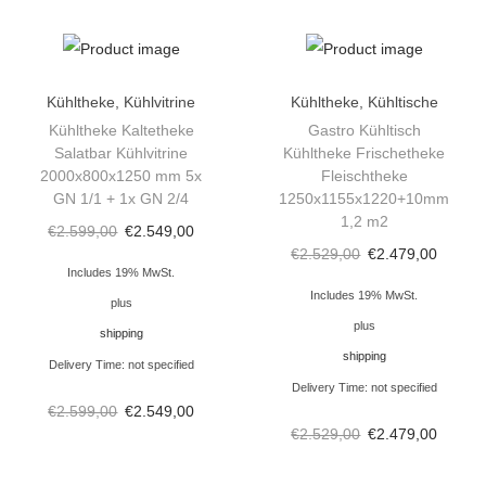
e
r
k
a
Kühltheke
,
Kühlvitrine
Kühltheke
,
Kühltische
u
Kühltheke Kaltetheke
Gastro Kühltisch
Salatbar Kühlvitrine
Kühltheke Frischetheke
f
2000x800x1250 mm 5x
Fleischtheke
s
GN 1/1 + 1x GN 2/4
1250x1155x1220+10mm
t
1,2 m2
€
2.599,00
€
2.549,00
h
€
2.529,00
€
2.479,00
Includes 19% MwSt.
e
Includes 19% MwSt.
plus
k
plus
shipping
e
shipping
Delivery Time: not specified
K
Delivery Time: not specified
ü
€
2.599,00
€
2.549,00
h
€
2.529,00
€
2.479,00
l