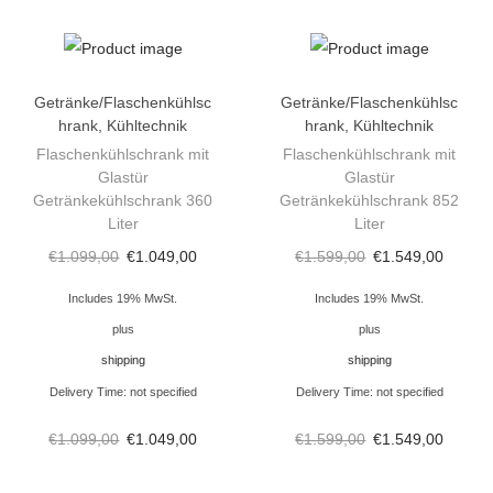
n
K
ü
h
Getränke/Flaschenkühlsc
Getränke/Flaschenkühlsc
hrank
,
Kühltechnik
hrank
,
Kühltechnik
l
Flaschenkühlschrank mit
Flaschenkühlschrank mit
r
Glastür
Glastür
e
Getränkekühlschrank 360
Getränkekühlschrank 852
Liter
Liter
g
a
€
1.099,00
€
1.049,00
€
1.599,00
€
1.549,00
l
Includes 19% MwSt.
Includes 19% MwSt.
K
plus
plus
ü
shipping
shipping
h
Delivery Time: not specified
Delivery Time: not specified
l
€
1.099,00
€
1.049,00
€
1.599,00
€
1.549,00
v
e