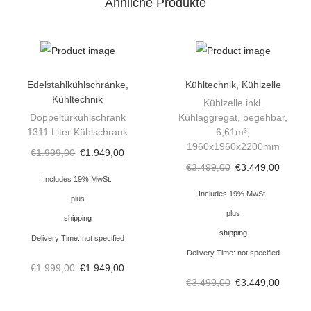
Ähnliche Produkte
e
g
a
l
m
Edelstahlkühlschränke
,
Kühltechnik
,
Kühlzelle
Kühltechnik
S
Kühlzelle inkl.
Doppeltürkühlschrank
Kühlaggregat, begehbar,
c
1311 Liter Kühlschrank
6,61m³,
h
1960x1960x2200mm
€
1.999,00
€
1.949,00
i
€
3.499,00
€
3.449,00
e
Includes 19% MwSt.
Includes 19% MwSt.
b
plus
plus
e
shipping
shipping
t
Delivery Time: not specified
Delivery Time: not specified
ü
€
1.999,00
€
1.949,00
r
€
3.499,00
€
3.449,00
e