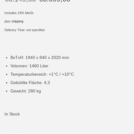
i
Includes 19% MwSt.
o
plus
shipping
n
Delivery Time: not specified
BxTxH: 1940 x 840 x 2020 mm
Volumen: 1460 Liter
Temperaturbereich: +1°C / +10°C
Gekühlte Fläche: 4,3
Gewicht: 280 kg
In Stock