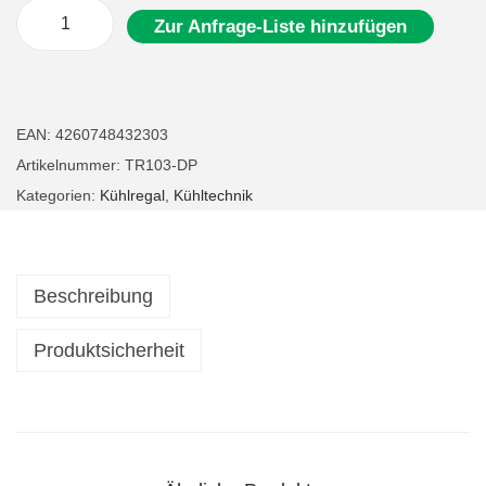
Zur Anfrage-Liste hinzufügen
G
a
s
t
EAN:
4260748432303
r
Artikelnummer:
TR103-DP
o
Kategorien:
Kühlregal
,
Kühltechnik
W
a
n
Beschreibung
d
k
Produktsicherheit
ü
h
l
r