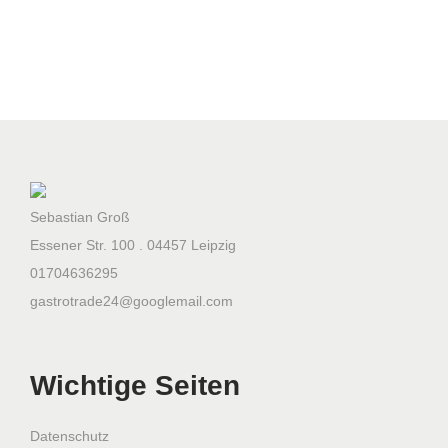
r
k
a
u
f
s
r
e
Sebastian Groß
g
Essener Str. 100 . 04457 Leipzig
a
01704636295
l
gastrotrade24@googlemail.com
1
9
4
Wichtige Seiten
0
x
Datenschutz