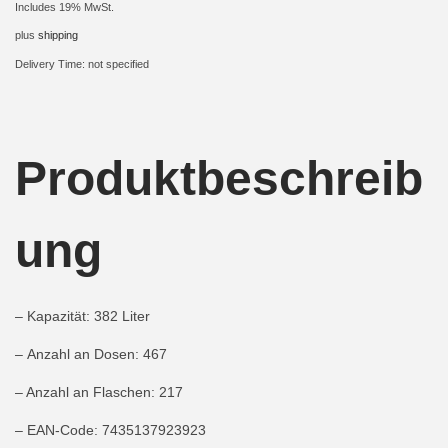
Includes 19% MwSt.
i
plus
shipping
o
Delivery Time: not specified
n
Produktbeschreib
ung
– Kapazität: 382 Liter
– Anzahl an Dosen: 467
– Anzahl an Flaschen: 217
– EAN-Code: 7435137923923