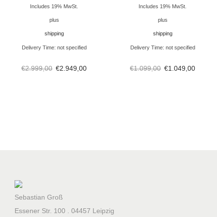
g
Includes 19% MwSt.
Includes 19% MwSt.
e
plus
plus
shipping
shipping
Delivery Time: not specified
Delivery Time: not specified
€
2.999,00
€
2.949,00
€
1.099,00
€
1.049,00
Sebastian Groß
Essener Str. 100 . 04457 Leipzig