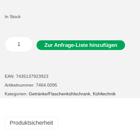
In Stock
Zur Anfrage-Liste hinzufügen
F
l
a
s
EAN:
7435137923923
c
Artikelnummer:
7464.0095
h
Kategorien:
Getränke/Flaschenkühlschrank
,
Kühltechnik
e
n
k
Produktsicherheit
ü
h