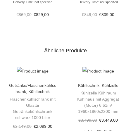
Delivery Time: not specified
Delivery Time: not specified
ü
r
€
869,00
€
829,00
€
849,00
€
809,00
G
e
t
r
Ähnliche Produkte
ä
n
k
e
Getränke/Flaschenkühlsc
Kühltechnik
,
Kühlzelle
k
hrank
,
Kühltechnik
Kühlzelle Kühlraum
ü
Flaschenkühlschrank mit
Kühlhaus mit Aggregat
h
Glastür
(Motor) 6,61m³
l
Getränkekühlschrank
1960x1960x2200 mm
schwarz 1000 Liter
s
€
3.499,00
€
3.449,00
€
2.149,00
€
2.099,00
c