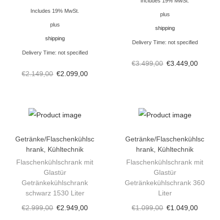
Includes 19% MwSt.
h
Includes 19% MwSt.
plus
r
plus
shipping
a
shipping
Delivery Time: not specified
n
Delivery Time: not specified
k
€
3.499,00
€
3.449,00
€
2.149,00
€
2.099,00
3
8
2
L
i
Getränke/Flaschenkühlsc
Getränke/Flaschenkühlsc
t
hrank
,
Kühltechnik
hrank
,
Kühltechnik
e
Flaschenkühlschrank mit
Flaschenkühlschrank mit
r
Glastür
Glastür
Getränkekühlschrank
Getränkekühlschrank 360
M
schwarz 1530 Liter
Liter
e
€
2.999,00
€
2.949,00
€
1.099,00
€
1.049,00
n