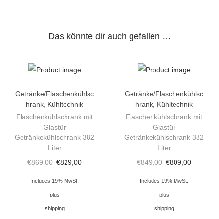
l
s
c
Das könnte dir auch gefallen …
h
r
a
n
Getränke/Flaschenkühlsc
Getränke/Flaschenkühlsc
k
hrank
,
Kühltechnik
hrank
,
Kühltechnik
m
Flaschenkühlschrank mit
Flaschenkühlschrank mit
Glastür
Glastür
i
Getränkekühlschrank 382
Getränkekühlschrank 382
t
Liter
Liter
G
€
869,00
€
829,00
€
849,00
€
809,00
l
Includes 19% MwSt.
Includes 19% MwSt.
a
plus
plus
s
shipping
shipping
t