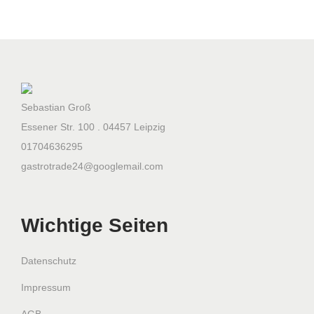
9
L
i
t
e
Sebastian Groß
r
Essener Str. 100 . 04457 Leipzig
M
01704636295
e
gastrotrade24@googlemail.com
n
g
e
Wichtige Seiten
Datenschutz
Impressum
AGB