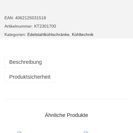
h
l
EAN:
4062125031518
s
Artikelnummer:
KT2301700
c
Kategorien:
Edelstahlkühlschränke
,
Kühltechnik
h
r
a
Beschreibung
n
k
Produktsicherheit
U
m
l
u
Ähnliche Produkte
f
t
k