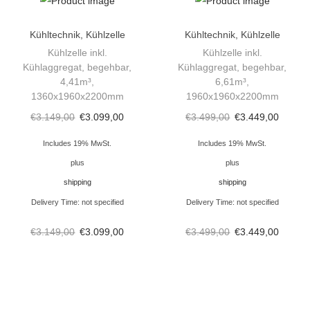
a
Kühltechnik
,
Kühlzelle
Kühltechnik
,
Kühlzelle
h
Kühlzelle inkl.
Kühlzelle inkl.
l
Kühlaggregat, begehbar,
Kühlaggregat, begehbar,
k
4,41m³,
6,61m³,
1360x1960x2200mm
1960x1960x2200mm
ü
h
€
3.149,00
€
3.099,00
€
3.499,00
€
3.449,00
l
Includes 19% MwSt.
Includes 19% MwSt.
s
plus
plus
c
shipping
shipping
h
Delivery Time: not specified
Delivery Time: not specified
r
€
3.149,00
€
3.099,00
€
3.499,00
€
3.449,00
a
n
k
5
8