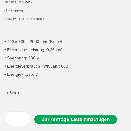
Includes 19% MwSt.
i
plus
shipping
o
Delivery Time: not specified
n
• 740 x 830 x 2000 mm (BxTxH)
• Elektrische Leistung: 0,36 kW
• Spannung: 230 V
• Energieverbrauch kWh/Jahr: 683
• Energieklasse: D
In Stock
Zur Anfrage-Liste hinzufügen
K
ü