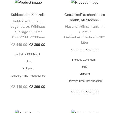
ü
h
Kühltechnik
,
Kühlzelle
Getränke/Flaschenkühlsc
hrank
,
Kühltechnik
l
Kühlzelle Kühlraum
begehbares Kühlhaus
Flaschenkühlschrank mit
s
Kühllager 8,81m³
Glastür
c
1960x2560x2200mm
Getränkekühlschrank 382
h
Liter
€
2.449,00
€
2.399,00
r
€
869,00
€
829,00
Includes 19% MwSt.
a
Includes 19% MwSt.
plus
n
plus
shipping
k
shipping
Delivery Time: not specified
E
Delivery Time: not specified
d
€
2.449,00
€
2.399,00
e
€
869,00
€
829,00
l
s
t