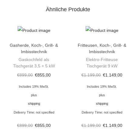
a
Ähnliche Produkte
h
l
4
B
Gasherde
,
Koch-, Grill- &
Fritteusen
,
Koch-, Grill- &
r
Imbisstechnik
Imbisstechnik
e
Gaskochfeld als
Elektro-Fritteuse
Tischgerät 3,5 + 5 kW
Tischgerät 9 kW
n
€
899,00
€
855,00
€
1.199,00
€
1.149,00
n
e
Includes 19% MwSt.
Includes 19% MwSt.
r
plus
plus
m
shipping
shipping
i
Delivery Time: not specified
Delivery Time: not specified
t
€
899,00
€
855,00
€
1.199,00
€
1.149,00
B
a