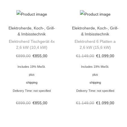
c
k
o
Elektroherde
,
Koch-, Grill-
Elektroherde
,
Koch-, Grill-
f
& Imbisstechnik
& Imbisstechnik
e
Elektroherd Tischgerät 4x
Elektroherd 6 Platten a
2,6 kW (10,4 kW)
2,6 kW (15,6 kW)
n
8
€
899,00
€
855,00
€
1.149,00
€
1.099,00
0
Includes 19% MwSt.
Includes 19% MwSt.
0
plus
plus
x
shipping
shipping
7
Delivery Time: not specified
Delivery Time: not specified
0
€
899,00
€
855,00
€
1.149,00
€
1.099,00
0
x
2
5