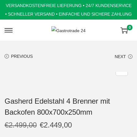
VERSANDKOSTENFREIE LIEFERUNG • 24/7 KUNDENSERVICE
• SCHNELLER VERSAND • EINFACHE UND SICHERE ZAHLUNG
0
S
S
k
k
i
i
PREVIOUS
NEXT
p
p
t
t
o
o
n
c
a
o
Gasherd Edelstahl 4 Brenner mit
v
n
Backofen 800x700x250mm
i
t
g
e
€
2.499,00
€
2.449,00
a
n
t
t