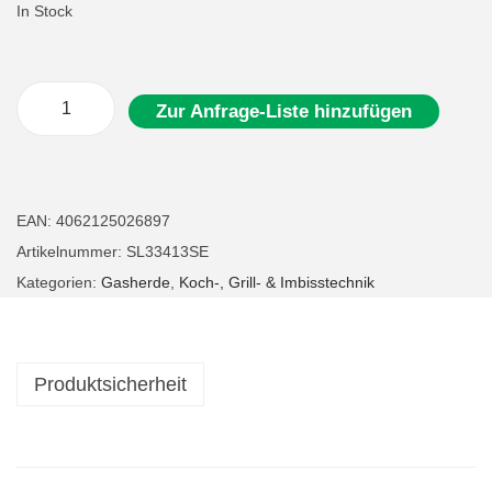
In Stock
Zur Anfrage-Liste hinzufügen
G
a
s
h
EAN:
4062125026897
e
Artikelnummer:
SL33413SE
r
Kategorien:
Gasherde
,
Koch-, Grill- & Imbisstechnik
d
E
d
Produktsicherheit
e
l
s
t