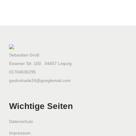
0
m
m
M
e
n
Sebastian Groß
g
Essener Str. 100 . 04457 Leipzig
e
01704636295
gastrotrade24@googlemail.com
Wichtige Seiten
Datenschutz
Impressum