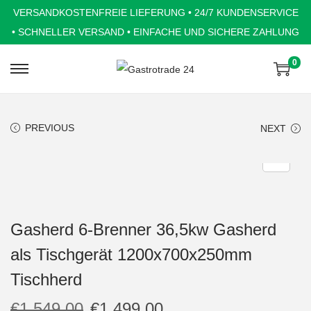
VERSANDKOSTENFREIE LIEFERUNG • 24/7 KUNDENSERVICE
• SCHNELLER VERSAND • EINFACHE UND SICHERE ZAHLUNG
0
S
S
k
k
i
i
PREVIOUS
NEXT
p
p
t
t
o
o
n
c
a
o
Gasherd 6-Brenner 36,5kw Gasherd
v
n
als Tischgerät 1200x700x250mm
i
t
g
e
Tischherd
a
n
€
1.549,00
€
1.499,00
t
t