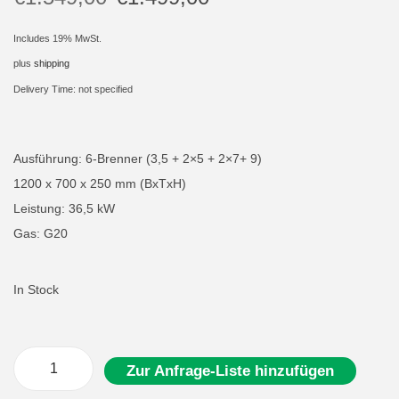
i
Includes 19% MwSt.
o
plus
shipping
n
Delivery Time: not specified
Ausführung: 6-Brenner (3,5 + 2×5 + 2×7+ 9)
1200 x 700 x 250 mm (BxTxH)
Leistung: 36,5 kW
Gas: G20
In Stock
Zur Anfrage-Liste hinzufügen
G