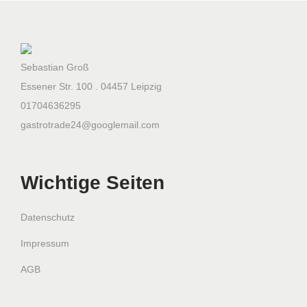
0
x
2
5
Sebastian Groß
0
Essener Str. 100 . 04457 Leipzig
m
01704636295
m
gastrotrade24@googlemail.com
T
i
Wichtige Seiten
s
c
h
Datenschutz
h
Impressum
e
AGB
r
d