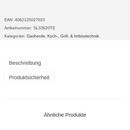
a
s
h
EAN:
4062125027023
e
Artikelnummer:
SL33620TE
r
Kategorien:
Gasherde
,
Koch-, Grill- & Imbisstechnik
d
6
-
Beschreibung
B
r
Produktsicherheit
e
n
n
e
Ähnliche Produkte
r
3