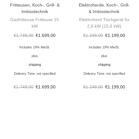
i
Fritteusen
,
Koch-, Grill- &
Elektroherde
,
Koch-, Grill-
s
Imbisstechnik
& Imbisstechnik
Gasfritteuse Fritteuse 15
Elektroherd Tischgerät 6x
c
kW
2,6 kW (15,6 kW)
h
€
1.749,00
€
1.699,00
€
1.249,00
€
1.199,00
g
e
Includes 19% MwSt.
Includes 19% MwSt.
r
plus
plus
ä
shipping
shipping
t
Delivery Time: not specified
Delivery Time: not specified
1
€
1.749,00
€
1.699,00
€
1.249,00
€
1.199,00
2
0
0
x
7
0