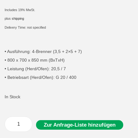
t
t
Includes 19% MwSt.
i
plus
shipping
o
Delivery Time: not specified
n
• Ausführung: 4-Brenner (3,5 + 2×5 + 7)
• 800 x 700 x 850 mm (BxTxH)
• Leistung (Herd/Ofen): 20,5 / 7
• Betriebsart (Herd/Ofen): G 20 / 400
In Stock
Zur Anfrage-Liste hinzufügen
G
a