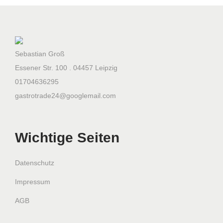
o
c
h
Sebastian Groß
e
Essener Str. 100 . 04457 Leipzig
r
01704636295
M
gastrotrade24@googlemail.com
e
n
g
Wichtige Seiten
e
Datenschutz
Impressum
AGB