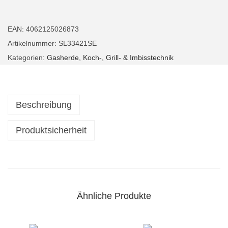
s
h
EAN:
4062125026873
e
Artikelnummer:
SL33421SE
r
Kategorien:
Gasherde
,
Koch-, Grill- & Imbisstechnik
d
4
B
Beschreibung
r
e
Produktsicherheit
n
n
e
r
Ähnliche Produkte
G
a
s