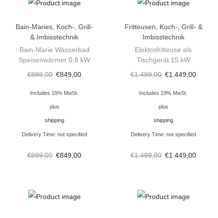
o
f
Bain-Maries
,
Koch-, Grill-
Fritteusen
,
Koch-, Grill- &
& Imbisstechnik
Imbisstechnik
e
Bain-Marie Wasserbad
Elektrofritteuse als
n
Speisenwärmer 0,8 kW
Tischgerät 15 kW
m
€
899,00
€
849,00
€
1.499,00
€
1.449,00
i
t
Includes 19% MwSt.
Includes 19% MwSt.
B
plus
plus
a
shipping
shipping
c
Delivery Time: not specified
Delivery Time: not specified
k
€
899,00
€
849,00
€
1.499,00
€
1.449,00
o
f
e
n
8