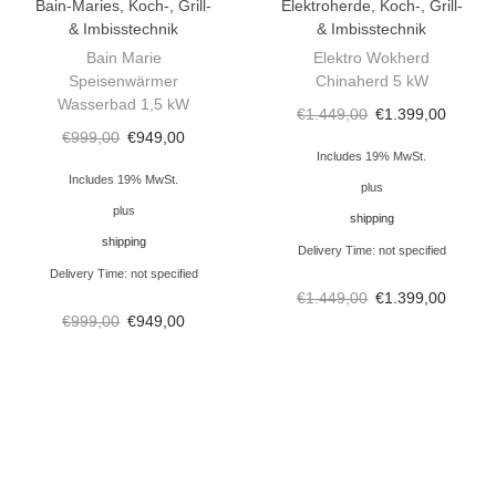
Bain-Maries
,
Koch-, Grill-
Elektroherde
,
Koch-, Grill-
0
& Imbisstechnik
& Imbisstechnik
Bain Marie
Elektro Wokherd
0
Speisenwärmer
Chinaherd 5 kW
x
Wasserbad 1,5 kW
€
1.449,00
€
1.399,00
7
€
999,00
€
949,00
0
Includes 19% MwSt.
Includes 19% MwSt.
0
plus
plus
x
shipping
shipping
8
Delivery Time: not specified
5
Delivery Time: not specified
€
1.449,00
€
1.399,00
0
€
999,00
€
949,00
m
m
G
a
s
k