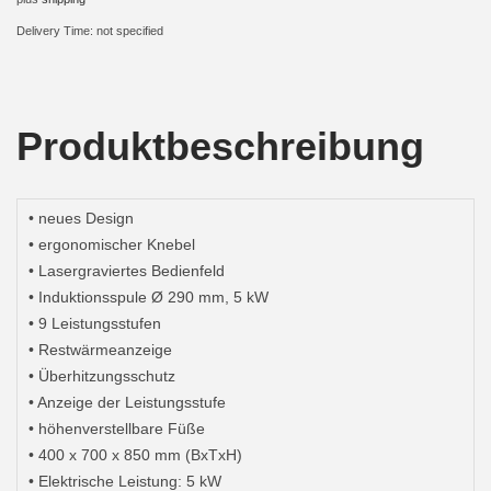
i
Delivery Time: not specified
o
n
Produktbeschreibung
• neues Design
• ergonomischer Knebel
• Lasergraviertes Bedienfeld
• Induktionsspule Ø 290 mm, 5 kW
• 9 Leistungsstufen
• Restwärmeanzeige
• Überhitzungsschutz
• Anzeige der Leistungsstufe
• höhenverstellbare Füße
• 400 x 700 x 850 mm (BxTxH)
• Elektrische Leistung: 5 kW