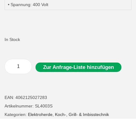
• Spannung: 400 Volt
In Stock
Zur Anfrage-Liste hinzufügen
E
l
e
k
EAN:
4062125027283
t
Artikelnummer:
SL4003S
r
Kategorien:
Elektroherde
,
Koch-, Grill- & Imbisstechnik
o
W