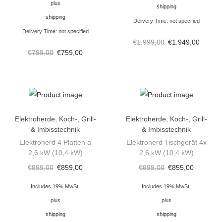
k
plus
shipping
W
shipping
Delivery Time: not specified
M
Delivery Time: not specified
€
1.999,00
€
1.949,00
e
€
799,00
€
759,00
n
g
e
Elektroherde
,
Koch-, Grill-
Elektroherde
,
Koch-, Grill-
& Imbisstechnik
& Imbisstechnik
Elektroherd 4 Platten a
Elektroherd Tischgerät 4x
2,6 kW (10,4 kW)
2,6 kW (10,4 kW)
€
899,00
€
859,00
€
899,00
€
855,00
Includes 19% MwSt.
Includes 19% MwSt.
plus
plus
shipping
shipping