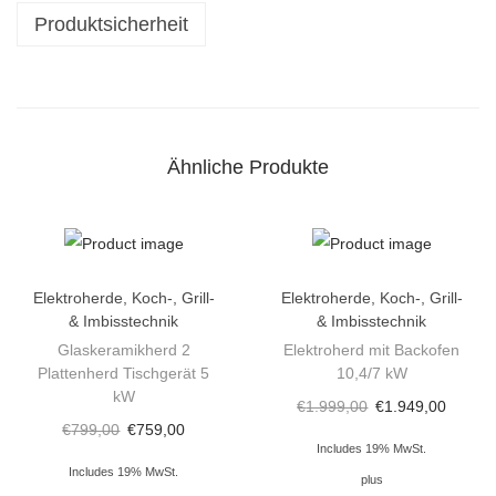
o
Produktsicherheit
k
h
e
r
d
Ähnliche Produkte
C
h
i
n
Elektroherde
,
Koch-, Grill-
Elektroherde
,
Koch-, Grill-
a
& Imbisstechnik
& Imbisstechnik
h
Glaskeramikherd 2
Elektroherd mit Backofen
Plattenherd Tischgerät 5
10,4/7 kW
e
kW
€
1.999,00
€
1.949,00
r
€
799,00
€
759,00
d
Includes 19% MwSt.
5
Includes 19% MwSt.
plus