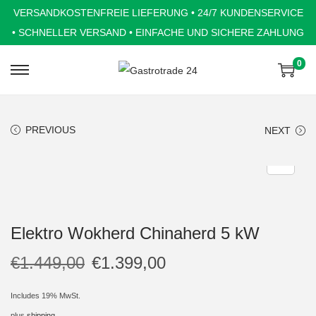
VERSANDKOSTENFREIE LIEFERUNG • 24/7 KUNDENSERVICE
• SCHNELLER VERSAND • EINFACHE UND SICHERE ZAHLUNG
0
S
S
k
k
i
i
PREVIOUS
NEXT
p
p
t
t
o
o
n
c
a
o
Elektro Wokherd Chinaherd 5 kW
v
n
i
t
€
1.449,00
€
1.399,00
g
e
a
n
Includes 19% MwSt.
t
t
plus
shipping