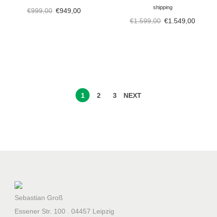
shipping
€
999,00
€
949,00
€
1.599,00
€
1.549,00
1
2
3
NEXT
Sebastian Groß
Essener Str. 100 . 04457 Leipzig