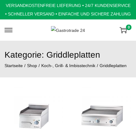
VERSANDKOSTENFREIE LIEFERUNG • 24/7 KUNDENSERVICE
• SCHNELLER VERSAND • EINFACHE UND SICHERE ZAHLUNG
0
S
S
k
k
i
i
Kategorie:
Griddleplatten
p
p
Startseite
/
Shop
/
Koch-, Grill- & Imbisstechnik
/
Griddleplatten
t
t
o
o
n
c
a
o
v
n
i
t
g
e
a
n
t
t