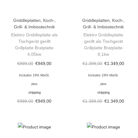
i
o
Griddleplatten
,
Koch-,
Griddleplatten
,
Koch-,
n
Grill- & Imbisstechnik
Grill- & Imbisstechnik
Elektro Griddleplatte als
Elektro Griddleplatte
Tischgerät gerillt
gerillt als Tischgerät
Grillplatte Bratplatte
Grillplatte Bratplatte
4,05kw
8,1kw
€
999,00
€
949,00
€
1.399,00
€
1.349,00
Includes 19% MwSt.
Includes 19% MwSt.
plus
plus
shipping
shipping
€
999,00
€
949,00
€
1.399,00
€
1.349,00