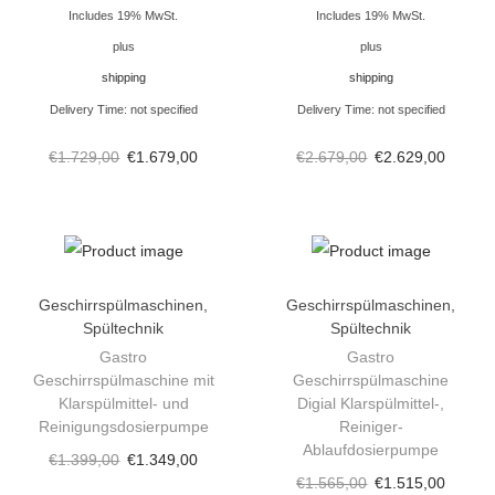
e
Includes 19% MwSt.
Includes 19% MwSt.
D
plus
plus
i
shipping
shipping
g
Delivery Time: not specified
Delivery Time: not specified
i
a
€
1.729,00
€
1.679,00
€
2.679,00
€
2.629,00
l
P
o
w
Geschirrspülmaschinen
,
Geschirrspülmaschinen
,
e
Spültechnik
Spültechnik
r
Gastro
Gastro
K
Geschirrspülmaschine mit
Geschirrspülmaschine
Klarspülmittel- und
Digial Klarspülmittel-,
l
Reinigungsdosierpumpe
Reiniger-
a
Ablaufdosierpumpe
€
1.399,00
€
1.349,00
r
€
1.565,00
€
1.515,00