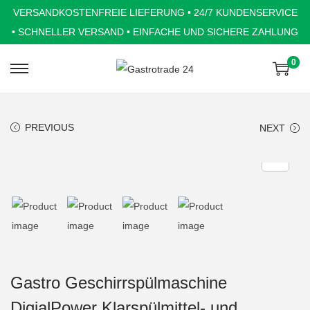
VERSANDKOSTENFREIE LIEFERUNG • 24/7 KUNDENSERVICE
• SCHNELLER VERSAND • EINFACHE UND SICHERE ZAHLUNG
0
S
S
k
k
i
i
PREVIOUS
NEXT
p
p
t
t
o
o
n
c
a
o
v
n
i
t
g
e
Gastro Geschirrspülmaschine
a
n
DigialPower Klarspülmittel- und
t
t