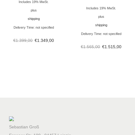
s
Includes 19% MwSt.
Includes 19% MwSt.
p
plus
plus
ü
shipping
shipping
l
Delivery Time: not specified
m
Delivery Time: not specified
€
1.399,00
€
1.349,00
i
€
1.565,00
€
1.515,00
t
t
e
l
-
u
n
d
R
Sebastian Groß
e