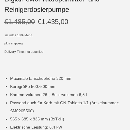
Reinigerdosierpumpe
i
o
€
1.485,00
€
1.435,00
n
Includes 19% MwSt.
plus
shipping
Delivery Time: not specified
Maximale Einschubhöhe 320 mm
Korbgröße 500×500 mm
Kammervolumen 26 l, Boilervolumen 6,5 l
Passend auch für Korb mit GN-Tabletts 1/1 (Artikelnummer:
SM0205500)
565 x 685 x 835 mm (BxTxH)
Elektrische Leistung: 6,4 kW