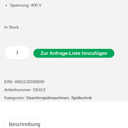
Spannung: 400 V
In Stock
Zur Anfrage-Liste hinzufügen
G
a
s
t
EAN:
4062125030849
r
Artikelnummer:
GE413
o
Kategorien:
Geschirrspülmaschinen
,
Spültechnik
G
e
s
Beschreibung