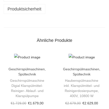
c
h
Produktsicherheit
i
r
r
s
Ähnliche Produkte
p
ü
l
m
a
Geschirrspülmaschinen
,
Geschirrspülmaschinen
,
Spültechnik
Spültechnik
s
Geschirrspülmaschine
Haubenspülmaschine
c
Digial Klarspülmittel-
inkl. Klarspülmittel- und
h
Reiniger- Ablauf- und
Reinigerdosierpumpe,
i
Klarspülpumpe
400V, 10800 W
n
€
1.729,00
€
1.679,00
€
2.679,00
€
2.629,00