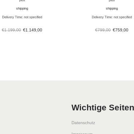
plus
plus
,
shipping
shipping
5
Delivery Time: not specified
Delivery Time: not specified
k
€
1.199,00
€
1.149,00
€
799,00
€
759,00
W
)
M
e
n
g
e
Wichtige Seite
Datenschutz