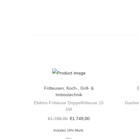
Fritteusen
,
Koch-, Grill- &
Imbisstechnik
Elektro-Fritteuse Doppelfritteuse 15
Gasher
kW
€
1.799,00
€
1.749,00
Includes 19% MwSt.