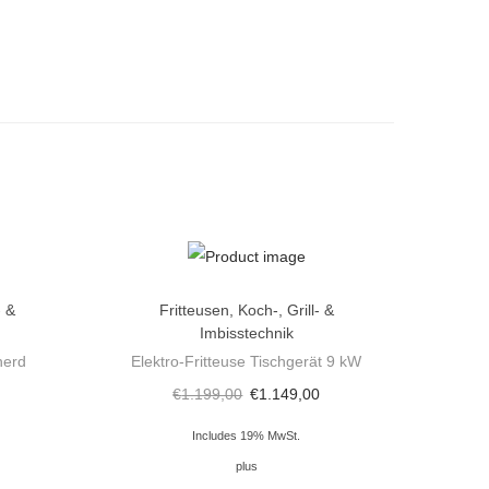
- &
Fritteusen
,
Koch-, Grill- &
Imbisstechnik
herd
Elektro-Fritteuse Tischgerät 9 kW
€
1.199,00
€
1.149,00
Includes 19% MwSt.
plus