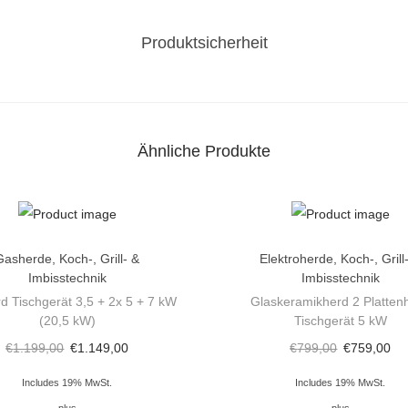
5
Produktsicherheit
k
W
+
2
x
Ähnliche Produkte
5
k
W
+
Gasherde
,
Koch-, Grill- &
Elektroherde
,
Koch-, Grill
7
Imbisstechnik
Imbisstechnik
k
d Tischgerät 3,5 + 2x 5 + 7 kW
Glaskeramikherd 2 Platten
(20,5 kW)
Tischgerät 5 kW
W
€
1.199,00
€
1.149,00
€
799,00
€
759,00
(
2
Includes 19% MwSt.
Includes 19% MwSt.
0