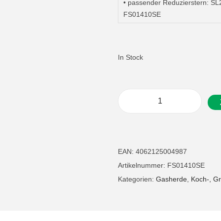
• passender Reduzierstern: S
FS01410SE
In Stock
G
a
s
h
EAN:
4062125004987
e
Artikelnummer:
FS01410SE
r
Kategorien:
Gasherde
,
Koch-, Gr
d
3
,