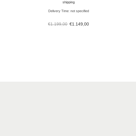
shipping
Delivery Time: not specified
€
1.199,00
€
1.149,00
n