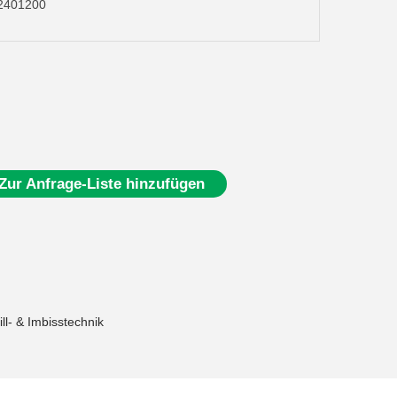
L2401200
Zur Anfrage-Liste hinzufügen
ill- & Imbisstechnik