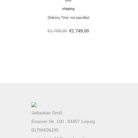
plus
shipping
Delivery Time: not specified
€
1.799,00
€
1.749,00
Sebastian Groß
Essener Str. 100 . 04457 Leipzig
01704636295