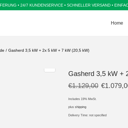
FERUNG • 24/7 KUNDENSERVICE • SCHNELLER VERSAND • EINFA
Home
de
/
Gasherd 3,5 kW + 2x 5 kW + 7 kW (20,5 kW)
Gasherd 3,5 kW + 
€
1.129,00
€
1.079,0
Includes 19% MwSt.
plus
shipping
Delivery Time: not specified