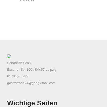
4
0
0
x
2
4
0
0
x
2
Sebastian Groß
2
Essener Str. 100 . 04457 Leipzig
0
01704636295
0
gastrotrade24@googlemail.com
m
m
Wichtige Seiten
0