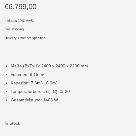
t
t
€
6.799,00
i
o
Includes 19% MwSt.
n
plus
shipping
Delivery Time: not specified
Maße (BxTxH): 2400 x 2400 x 2200 mm
Volumen: 9,15 m³
Kapazität: 7.6m³-10.0m³
Temperaturbereich (° C): 0/-20
Gesamtleistung: 1408 W
In Stock