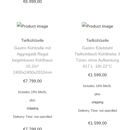
f
€
6.999,00
k
ü
h
l
Tiefkühlzelle
Tiefkühlzelle
h
Gastro Kühlzelle mit
Gastro Edelstahl
a
Aggregat& Regal
Tiefkühltisch Kühltheke 3
u
begehbares Kühlhaus
Türen ohne Aufkantung
10,2m³
417 L -18/-22°C
s
2400x2400x2010mm
9
€
1.599,00
€
7.799,00
,
Includes 19% MwSt.
1
Includes 19% MwSt.
plus
5
plus
shipping
m
shipping
Delivery Time: not specified
³
Delivery Time: not specified
€
1.599,00
2
€
7.799,00