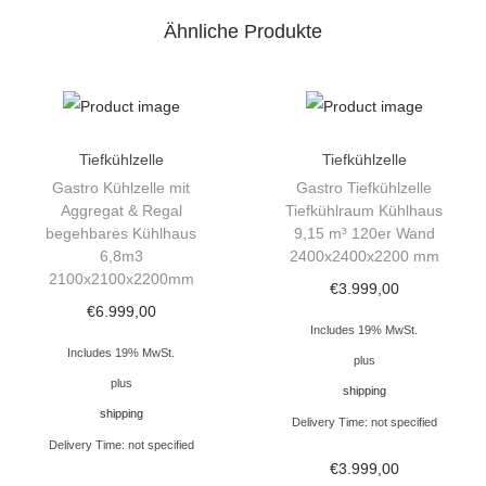
z
Ähnliche Produkte
e
l
l
e
A
Tiefkühlzelle
Tiefkühlzelle
g
Gastro Kühlzelle mit
Gastro Tiefkühlzelle
Aggregat & Regal
Tiefkühlraum Kühlhaus
g
begehbares Kühlhaus
9,15 m³ 120er Wand
r
6,8m3
2400x2400x2200 mm
e
2100x2100x2200mm
€
3.999,00
g
€
6.999,00
Includes 19% MwSt.
a
Includes 19% MwSt.
plus
t
plus
shipping
T
shipping
Delivery Time: not specified
i
Delivery Time: not specified
e
€
3.999,00