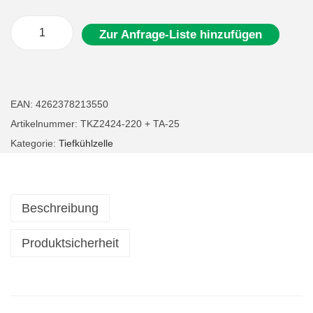
Zur Anfrage-Liste hinzufügen
G
a
s
t
EAN:
4262378213550
r
Artikelnummer:
TKZ2424-220 + TA-25
o
Kategorie:
Tiefkühlzelle
T
i
e
Beschreibung
f
k
Produktsicherheit
ü
h
l