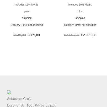
o
Includes 19% MwSt.
Includes 19% MwSt.
r
plus
plus
)
shipping
shipping
8
Delivery Time: not specified
Delivery Time: not specified
,
€
849,00
€
809,00
€
2.449,00
€
2.399,00
8
1
m
³
1
9
6
0
x
2
Sebastian Groß
5
Essener Str. 100 . 04457 Leipzig