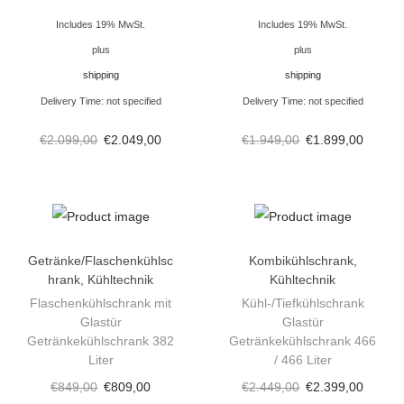
s
Includes 19% MwSt.
Includes 19% MwSt.
m
plus
plus
i
shipping
shipping
t
Delivery Time: not specified
Delivery Time: not specified
A
g
€
2.099,00
€
2.049,00
€
1.949,00
€
1.899,00
g
r
e
g
a
Getränke/Flaschenkühlsc
Kombikühlschrank
,
hrank
,
Kühltechnik
Kühltechnik
t
Flaschenkühlschrank mit
Kühl-/Tiefkühlschrank
(
Glastür
Glastür
M
Getränkekühlschrank 382
Getränkekühlschrank 466
Liter
/ 466 Liter
o
t
€
849,00
€
809,00
€
2.449,00
€
2.399,00