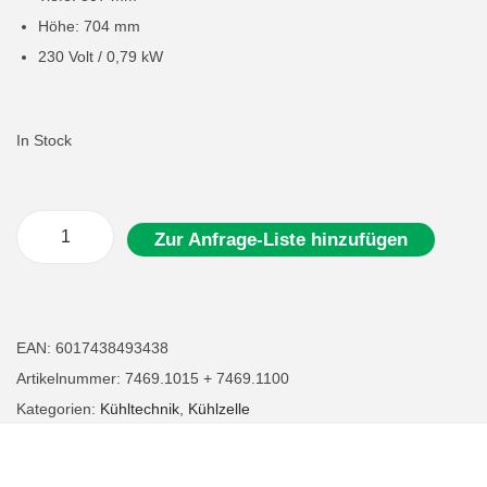
Höhe: 704 mm
230 Volt / 0,79 kW
In Stock
Zur Anfrage-Liste hinzufügen
K
ü
h
l
EAN:
6017438493438
z
Artikelnummer:
7469.1015 + 7469.1100
e
Kategorien:
Kühltechnik
,
Kühlzelle
l
l