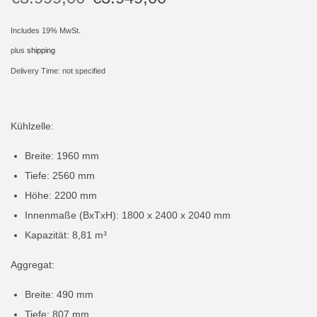
i
Includes 19% MwSt.
o
plus
shipping
n
Delivery Time: not specified
Kühlzelle:
Breite: 1960 mm
Tiefe: 2560 mm
Höhe: 2200 mm
Innenmaße (BxTxH): 1800 x 2400 x 2040 mm
Kapazität: 8,81 m³
Aggregat:
Breite: 490 mm
Tiefe: 807 mm