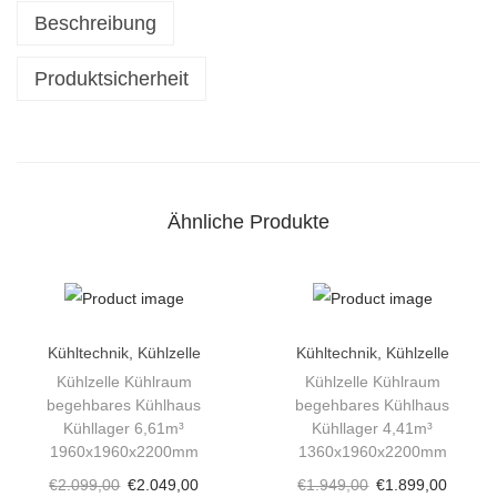
e
Beschreibung
K
ü
Produktsicherheit
h
l
r
a
Ähnliche Produkte
u
m
K
ü
h
Kühltechnik
,
Kühlzelle
Kühltechnik
,
Kühlzelle
l
Kühlzelle Kühlraum
Kühlzelle Kühlraum
begehbares Kühlhaus
begehbares Kühlhaus
h
Kühllager 6,61m³
Kühllager 4,41m³
a
1960x1960x2200mm
1360x1960x2200mm
u
€
2.099,00
€
2.049,00
€
1.949,00
€
1.899,00