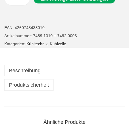
K
ü
h
l
EAN:
4260748433010
z
Artikelnummer:
7489.1010 + 7492.0003
e
Kategorien:
Kühltechnik
,
Kühlzelle
l
l
e
Beschreibung
K
ü
Produktsicherheit
h
l
r
a
Ähnliche Produkte
u