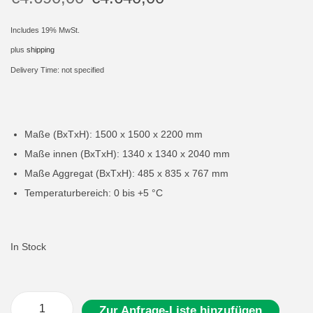
i
Includes 19% MwSt.
o
plus
shipping
n
Delivery Time: not specified
Maße (BxTxH): 1500 x 1500 x 2200 mm
Maße innen (BxTxH): 1340 x 1340 x 2040 mm
Maße Aggregat (BxTxH): 485 x 835 x 767 mm
Temperaturbereich: 0 bis +5 °C
In Stock
Zur Anfrage-Liste hinzufügen