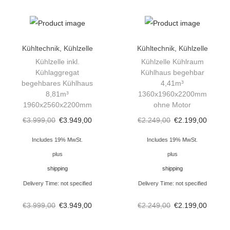
m
K
ü
h
Kühltechnik
,
Kühlzelle
Kühltechnik
,
Kühlzelle
l
Kühlzelle inkl.
Kühlzelle Kühlraum
Kühlaggregat
Kühlhaus begehbar
h
begehbares Kühlhaus
4,41m³
a
8,81m³
1360x1960x2200mm
u
1960x2560x2200mm
ohne Motor
s
€
3.999,00
€
3.949,00
€
2.249,00
€
2.199,00
m
Includes 19% MwSt.
Includes 19% MwSt.
i
plus
plus
t
shipping
shipping
A
Delivery Time: not specified
Delivery Time: not specified
g
g
€
3.999,00
€
3.949,00
€
2.249,00
€
2.199,00
r