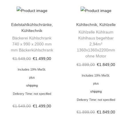
e
g
a
Edelstahlkühlschränke
,
Kühltechnik
,
Kühlzelle
t
Kühltechnik
Kühlzelle Kühlraum
(
Bäckerei Kühlschrank
Kühlhaus begehbar
M
740 x 990 x 2000 mm
2,94m³
mm Bäckerkühlschrank
1360x1360x2200mm
o
ohne Motor
t
€
1.549,00
€
1.499,00
€
1.899,00
€
1.849,00
o
Includes 19% MwSt.
r
Includes 19% MwSt.
plus
)
plus
shipping
3
shipping
Delivery Time: not specified
,
Delivery Time: not specified
€
1.549,00
€
1.499,00
7
€
1.899,00
€
1.849,00
m
³