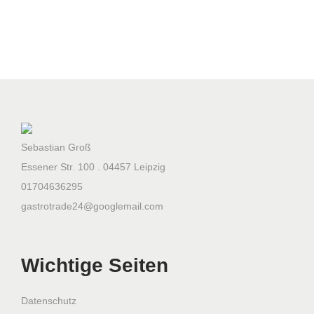
1
5
0
0
x
1
5
0
Sebastian Groß
0
Essener Str. 100 . 04457 Leipzig
x
01704636295
2
gastrotrade24@googlemail.com
2
0
Wichtige Seiten
0
m
m
Datenschutz