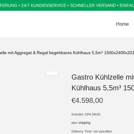
FERUNG • 24/7 KUNDENSERVICE • SCHNELLER VERSAND • EINFA
Home
zelle mit Aggregat & Regal begehbares Kühlhaus 5,5m³ 1500x2400x2
Gastro Kühlzelle m
Kühlhaus 5,5m³ 1
€
4.598,00
Includes 19% MwSt.
plus
shipping
Delivery Time: not specified