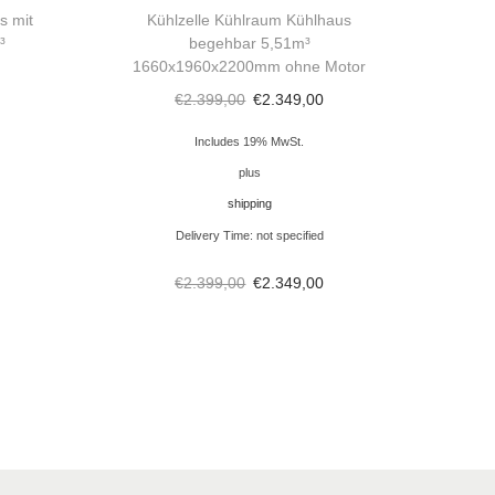
s mit
Kühlzelle Kühlraum Kühlhaus
³
begehbar 5,51m³
1660x1960x2200mm ohne Motor
€
2.399,00
€
2.349,00
Includes 19% MwSt.
plus
shipping
Delivery Time: not specified
€
2.399,00
€
2.349,00