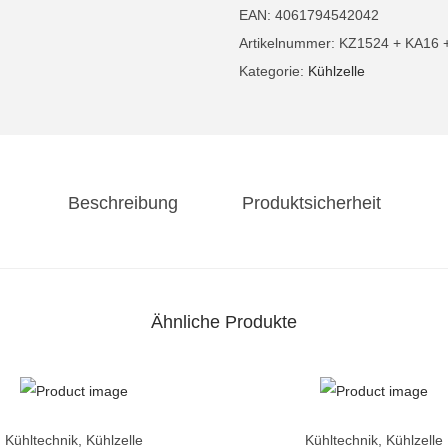
t
EAN:
4061794542042
r
Artikelnummer:
KZ1524 + KA16 
o
Kategorie:
Kühlzelle
K
ü
h
l
Beschreibung
Produktsicherheit
z
e
l
l
e
Ähnliche Produkte
m
i
t
A
Kühltechnik
,
Kühlzelle
Kühltechnik
,
Kühlzelle