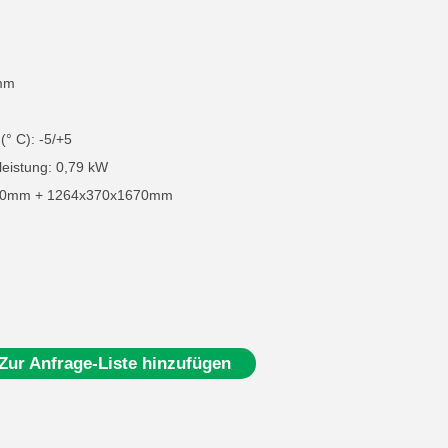
 mm
(° C): -5/+5
eistung: 0,79 kW
70mm + 1264x370x1670mm
Zur Anfrage-Liste hinzufügen