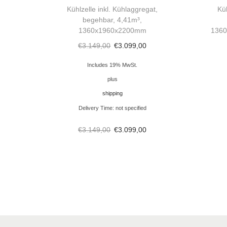
Kühlzelle inkl. Kühlaggregat,
Kü
begehbar, 4,41m³,
1360x1960x2200mm
1360
€
3.149,00
€
3.099,00
Includes 19% MwSt.
plus
shipping
Delivery Time: not specified
€
3.149,00
€
3.099,00