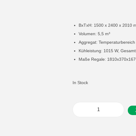
BxTxH: 1500 x 2400 x 2010
Volumen: 5,5 m³
Aggregat: Temperaturbereich 
Kühleistung: 1015 W, Gesamtl
Maße Regale: 1810x370x16
In Stock
G
a
s