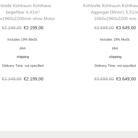
g
hlzelle Kühlraum Kühlhaus
Kühlzelle Kühlraum Kühlhau
g
begehbar 4,41m³
Aggregat (Motor) 5,51m
x1960x2200mm ohne Motor
1660x1960x2200 mm
r
€
2.249,00
€
2.199,00
€
3.699,00
€
3.649,00
e
g
Includes 19% MwSt.
Includes 19% MwSt.
a
plus
plus
t
shipping
shipping
&
Delivery Time: not specified
Delivery Time: not specified
R
€
2.249,00
€
2.199,00
€
3.699,00
€
3.649,00
e
g
a
l
b
e
g