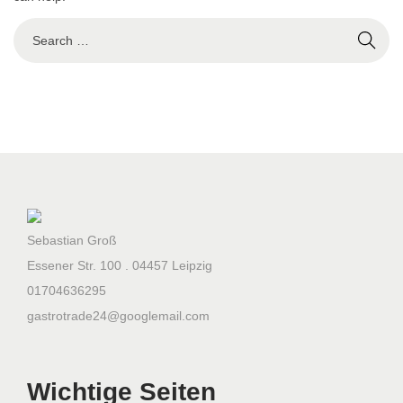
t
t
S
i
e
o
a
n
r
c
h
f
o
r
Sebastian Groß
:
Essener Str. 100 . 04457 Leipzig
01704636295
gastrotrade24@googlemail.com
Wichtige Seiten