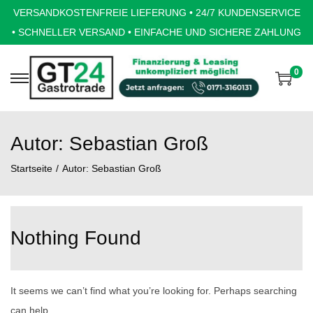
VERSANDKOSTENFREIE LIEFERUNG • 24/7 KUNDENSERVICE
• SCHNELLER VERSAND • EINFACHE UND SICHERE ZAHLUNG
0
S
S
k
k
i
i
Autor:
Sebastian Groß
p
p
t
t
Startseite
/
Autor: Sebastian Groß
o
o
n
c
a
o
Nothing Found
v
n
i
t
g
e
It seems we can’t find what you’re looking for. Perhaps searching
a
n
can help.